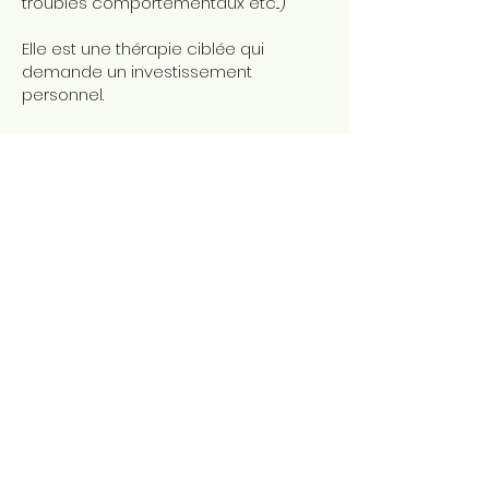
troubles comportementaux etc...)
Elle est une thérapie ciblée qui
demande un investissement
personnel.
Intervention
Sensibilisation et intervention en
milieu scolaire / médical
- Sensibiliser
les jeunes et le personnel
éducatif/soignant au Trauma
POUR QUI ?