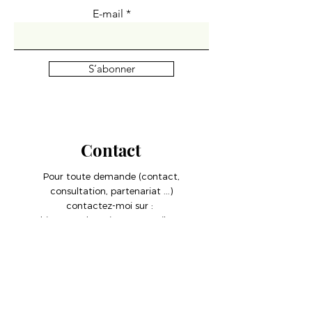
E-mail
S’abonner
Contact
Pour toute demande (contact,
consultation, partenariat ...)
contactez-moi sur :
chiaraportehaquinpro@gmail.com
Vous pouvez aussi me contacter ici
Prénom
Nom