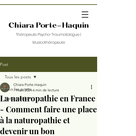
Chiara Porte-Haquin
Thérapeute Psycho-Traumatologue
|
Musicothérapeute
Post
Tous les posts
Chiara Porte-Haquin
Tous les posts
7 mars 2024
6 min de lecture
La naturopathie en France
Naturopathie
- Comment faire une place
à la naturopathie et
devenir un bon